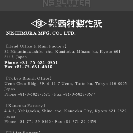
NISHIMURA MFG. CO., LTD.
【Head Office & Main Factory】
21 Minaminawashiro-cho, Kamitoba, Minami-ku,
Kyoto 601-
8113, Japan
Phone +81-75-681-0351
Fax +81-75-681-4610
【Tokyo Branch Office】
Ueno Chuo Bldg. 7F, 6-11-7 Ueno, Taito-ku,
Tokyo 110-0005,
Japan
Phone +81-3-5828-3571
・Fax +81-3-5828-3577
【Kameoka Factory】
4-4-1, Yuhigaoka, Shino-cho, Kameoka City,
Kyoto 621-0829,
Japan
Phone +81-771-29-0360
・Fax +81-771-29-0359
【Uji 1st Factory】