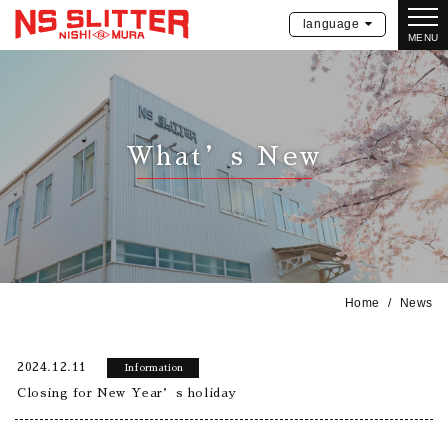
language
MENU
What’s New
Home
News
2024.12.11
Information
Closing for New Year’s holiday