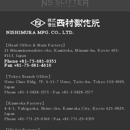
NISHIMURA MFG. CO., LTD.
【Head Office & Main Factory】
21 Minaminawashiro-cho, Kamitoba, Minami-ku,
Kyoto 601-
8113, Japan
Phone +81-75-681-0351
Fax +81-75-681-4610
【Tokyo Branch Office】
Ueno Chuo Bldg. 7F, 6-11-7 Ueno, Taito-ku,
Tokyo 110-0005,
Japan
Phone +81-3-5828-3571
・Fax +81-3-5828-3577
【Kameoka Factory】
4-4-1, Yuhigaoka, Shino-cho, Kameoka City,
Kyoto 621-0829,
Japan
Phone +81-771-29-0360
・Fax +81-771-29-0359
【Uji 1st Factory】