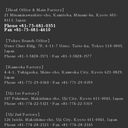
【Head Office & Main Factory】
21 Minaminawashiro-cho, Kamitoba, Minami-ku,
Kyoto 601-
8113, Japan
Phone +81-75-681-0351
Fax +81-75-681-4610
【Tokyo Branch Office】
Ueno Chuo Bldg. 7F, 6-11-7 Ueno, Taito-ku,
Tokyo 110-0005,
Japan
Phone +81-3-5828-3571
・Fax +81-3-5828-3577
【Kameoka Factory】
4-4-1, Yuhigaoka, Shino-cho, Kameoka City,
Kyoto 621-0829,
Japan
Phone +81-771-29-0360
・Fax +81-771-29-0359
【Uji 1st Factory】
107 Fukemae, Makishima-cho, Uji City,
Kyoto 611-0041, Japan
Phone +81-774-22-5321
・Fax +81-774-22-5319
【Uji 2nd Factory】
126 Juichi, Makishima-cho, Uji City,
Kyoto 611-0041, Japan
Phone +81-774-28-2121
・Fax +81-774-28-2165