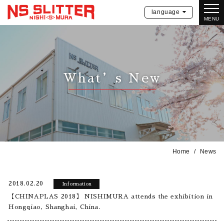
language
MENU
What’s New
Home
News
2018.02.20
Information
【CHINAPLAS 2018】 NISHIMURA attends the exhibition in
Hongqiao, Shanghai, China.