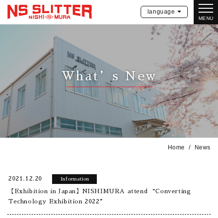
language
MENU
What’s New
Home
News
2021.12.20
Information
【Exhibition in Japan】NISHIMURA attend “Converting
Technology Exhibition 2022”