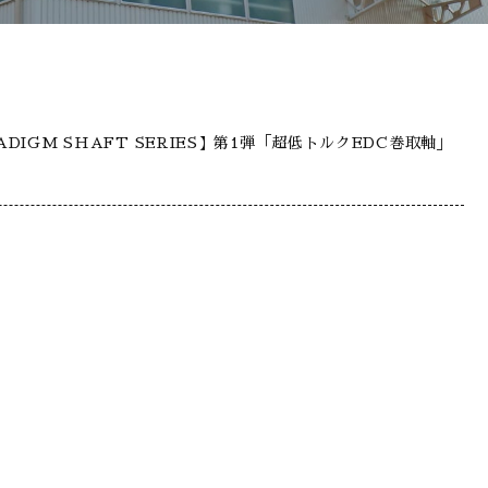
ADIGM SHAFT SERIES】第1弾「超低トルクEDC巻取軸」