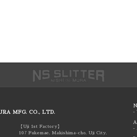
N
RA MFG. CO., LTD.
-
A
【Uji 1st Factory】
-
107 Fukemae, Makishima-cho, Uji City,