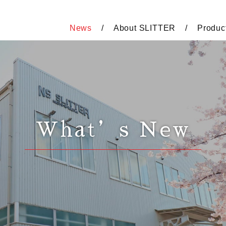
News
About SLITTER
Produc
What’s New