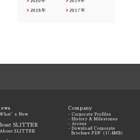
2020年
2019年
2018年
2017年
ews
Company
 What’s New
- Corporate Profiles
- History & Milestones
- Access
bout SLITTER
- Download Corporate
 About SLITTER
Brochure PDF（17.4MB）