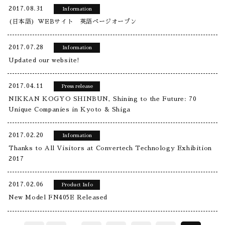
2017.08.31
Information
(日本語) WEBサイト 英語ページオープン
2017.07.28
Information
Updated our website!
2017.04.11
Press release
NIKKAN KOGYO SHINBUN, Shining to the Future: 70
Unique Companies in Kyoto & Shiga
2017.02.20
Information
Thanks to All Visitors at Convertech Technology Exhibition
2017
2017.02.06
Product Info
New Model FN405E Released