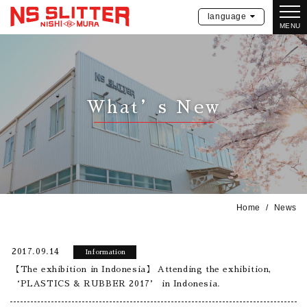
language
MENU
What’s New
Home
News
2017.09.14
Information
【The exhibition in Indonesia】 Attending the exhibition,
‘PLASTICS & RUBBER 2017’ in Indonesia.